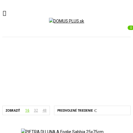
0
PIETRA DI LUNA
Domov
PAUL Ceramiche
PIETRA DI LUNA
16
32
48
ZOBRAZIŤ
PREDVOLENÉ TRIEDENIE