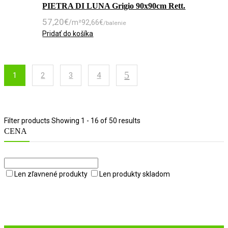
PIETRA DI LUNA Grigio 90x90cm Rett.
57,20
€
/m²
92,66
€
/balenie
Pridať do košíka
1
2
3
4
Filter products
Showing 1 - 16 of 50 results
CENA
Len zľavnené produkty
Len produkty skladom