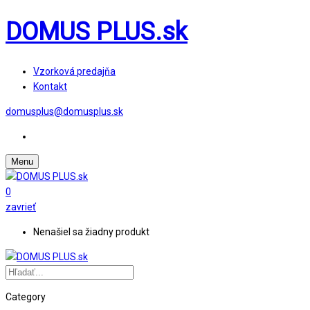
DOMUS PLUS.sk
Vzorková predajňa
Kontakt
domusplus@domusplus.sk
Menu
0
zavrieť
Nenašiel sa žiadny produkt
Category